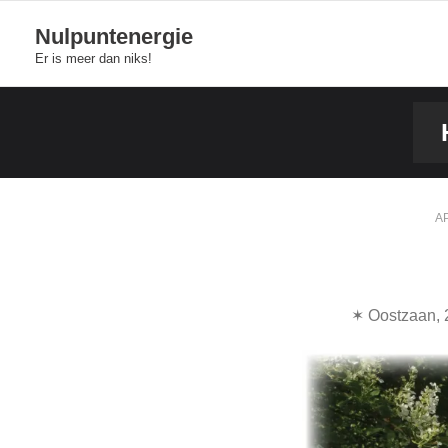
Skip
Nulpuntenergie
to
Er is meer dan niks!
content
AP
✶ Oostzaan