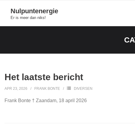
Skip
Nulpuntenergie
to
Er is meer dan niks!
content
CA
Het laatste bericht
APR 23, 2026
FRANK BONTE
DIVERSEN
Frank Bonte † Zaandam, 18 april 2026