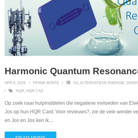
Harmonic Quantum Resonanc
APR 8, 2020
FRANK BONTE
5G
,
ALTERNATIEVE ENERGIE
,
DIVE
HQR
,
HQR CAD
Op zoek naar hulpmiddelen die negatieve invloeden van Elek
Jos op hun HQR Card. Voor revieuws?, zie de vele werder ve
en Jos en Jos ken ik
…