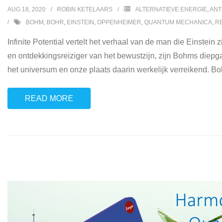
AUG 18, 2020
ROBIN KETELAARS
ALTERNATIEVE ENERGIE
,
ANT
BOHM
,
BOHR
,
EINSTEIN
,
OPPENHEIMER
,
QUANTUM MECHANICA
,
RE
Infinite Potential vertelt het verhaal van de man die Einstei
en ontdekkingsreiziger van het bewustzijn, zijn Bohms diep
het universum en onze plaats daarin werkelijk verreikend. B
READ MORE