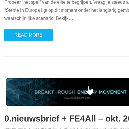
Probeer “het spel” van de elite te begrijpen. Vraag je steeds 
“Sterfte in Europa ligt op dit moment onder het langjarig g
waarschijnlijke scenario Bekijk
…
READ MORE
0.nieuwsbrief + FE4All – okt. 