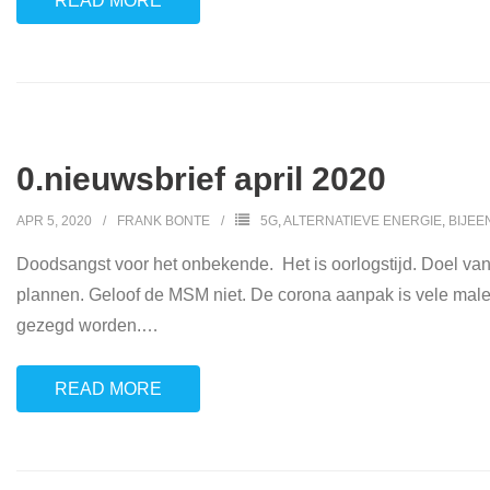
READ MORE
0.nieuwsbrief april 2020
APR 5, 2020
FRANK BONTE
5G
,
ALTERNATIEVE ENERGIE
,
BIJE
Doodsangst voor het onbekende. Het is oorlogstijd. Doel va
plannen. Geloof de MSM niet. De corona aanpak is vele male
gezegd worden.
…
READ MORE