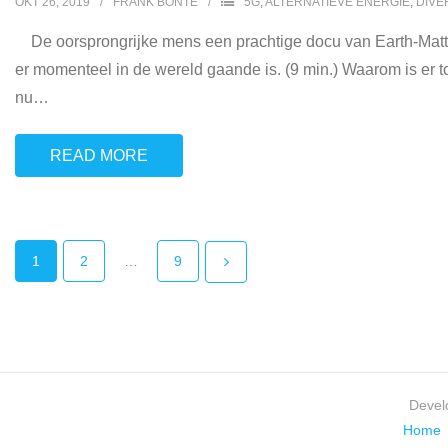
OKT 26, 2019
FRANK BONTE
5G
,
ALTERNATIEVE ENERGIE
,
DIVE
De oorsprongrijke mens een prachtige docu van Earth-Matter
er momenteel in de wereld gaande is. (9 min.) Waarom is er
nu
…
READ MORE
1
2
…
9
Devel
Home