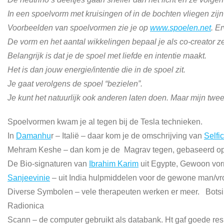
In een spoelvorm met kruisingen of in de bochten vliegen zi
Voorbeelden van spoelvormen zie je op
www.spoelen.net
. E
De vorm en het aantal wikkelingen bepaal je als co-creator ze
Belangrijk is dat je de spoel met liefde en intentie maakt.
Het is dan jouw energie/intentie die in de spoel zit.
Je gaat verolgens de spoel “bezielen”.
Je kunt het natuurlijk ook anderen laten doen. Maar mijn twe
Spoelvormen kwam je al tegen bij de Tesla technieken.
In
Damanhu
r – Italië – daar kom je de omschrijving van
Selfi
Mehram Keshe – dan kom je de Magrav tegen, gebaseerd op
De Bio-signaturen van
Ibrahim Karim
uit Egypte, Gewoon vorm
Sanjeevinie
– uit India hulpmiddelen voor de gewone man/v
Diverse Symbolen – vele therapeuten werken er meer. Botsi
Radionica
Scann – de computer gebruikt als databank. Ht gaf goede resu