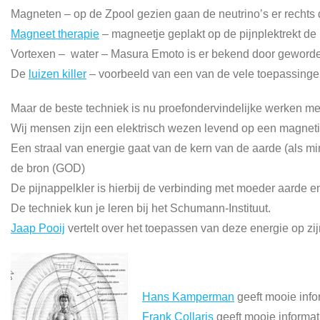
Magneten – op de Zpool gezien gaan de neutrino’s er rechts
Magneet therapie
– magneetje geplakt op de pijnplektrekt de p
Vortexen – water – Masura Emoto is er bekend door geword
De
luizen killer
– voorbeeld van een van de vele toepassing
Maar de beste techniek is nu proefondervindelijke werken me
Wij mensen zijn een elektrisch wezen levend op een magnet
Een straal van energie gaat van de kern van de aarde (als mi
de bron (GOD)
De pijnappelkler is hierbij de verbinding met moeder aarde 
De techniek kun je leren bij het Schumann-Instituut.
Jaap Pooij
vertelt over het toepassen van deze energie op zij
Hans Kamperman
geeft mooie info
Frank Collaris
geeft mooie informat