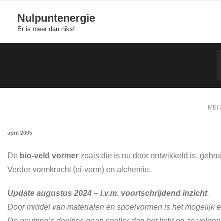
Skip
Nulpuntenergie
to
Er is meer dan niks!
content
MEI 
april 2005
De
bio-veld vormer
zoals die is nu door ontwikkeld is, gebr
Verder vormkracht (ei-vorm) en alchemie.
Update augustus 2024 – i.v.m. voortschrijdend inzicht
.
Door middel van materialen en spoelvormen is het mogelijk
De neutrino’s deeltjes gaan sneller dan het licht en ze volge