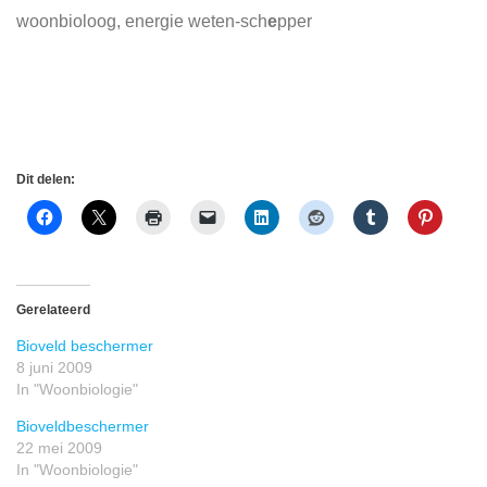
woonbioloog, energie weten-sch
e
pper
Dit delen:
Gerelateerd
Bioveld beschermer
8 juni 2009
In "Woonbiologie"
Bioveldbeschermer
22 mei 2009
In "Woonbiologie"