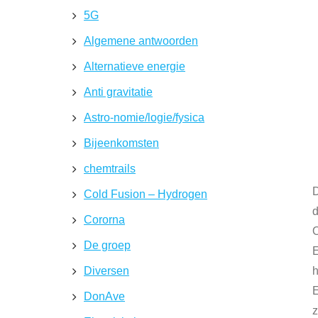
5G
Algemene antwoorden
Alternatieve energie
Anti gravitatie
Astro-nomie/logie/fysica
Bijeenkomsten
chemtrails
D
Cold Fusion – Hydrogen
d
Cororna
O
De groep
E
Diversen
E
DonAve
z