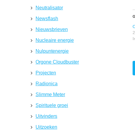
Neutralisator
G
Newsflash
O
Nieuwsbrieven
2
I
Nucleaire energie
Nulpuntenergie
Orgone Cloudbuster
Projecten
Radionica
Slimme Meter
Spirituele groei
Uitvinders
Uitzoeken