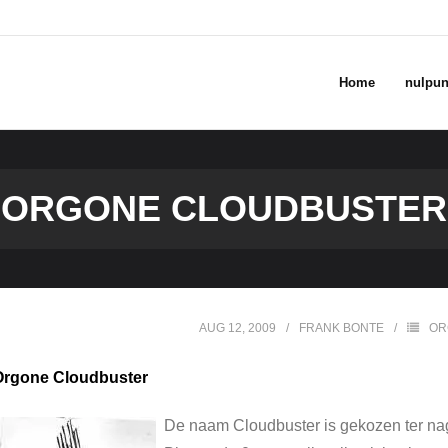
Home
nulpun
ORGONE CLOUDBUSTER
AUG 12, 2009
FRANK BONTE
OR
Orgone Cloudbuster
De naam Cloudbuster is gekozen ter na