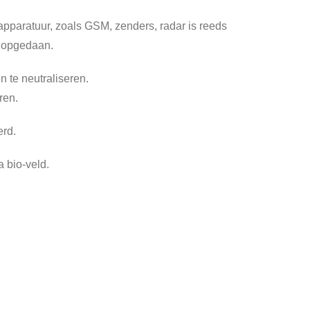
paratuur, zoals GSM, zenders, radar is reeds
e opgedaan.
n te neutraliseren.
ren.
erd.
 bio-veld.