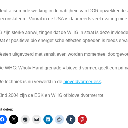
eutraliserende werking in de nabijheid van DOR opwekkende ap
econstateerd. Vooral in de USA is daar reeds veel evaring me
r zijn sterke aanwijzingen dat de WHG in staat is deze invloede
at er positieve bio energetische effecten optreden is reeds erva
esten uitgevoerd met sensitieven worden momenteel doorgevo
e WHG: Wholy Hand grenade = bioveld vormer, geeft een prima
e techniek is nu verwerkt in de
bioveldvormer-esk
.
ind 2004 zijn de ESK en WHG of bioveldvormer tot
it delen: