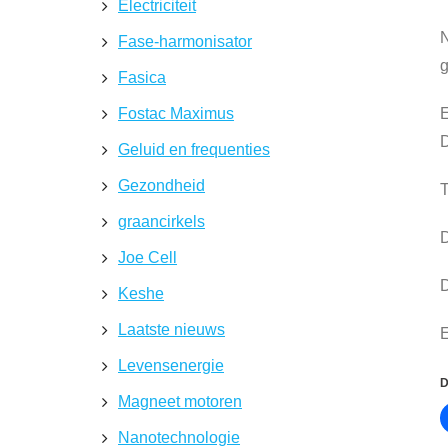
Electriciteit
N
Fase-harmonisator
g
Fasica
Fostac Maximus
E
D
Geluid en frequenties
Gezondheid
T
graancirkels
D
Joe Cell
D
Keshe
Laatste nieuws
E
Levensenergie
D
Magneet motoren
Nanotechnologie