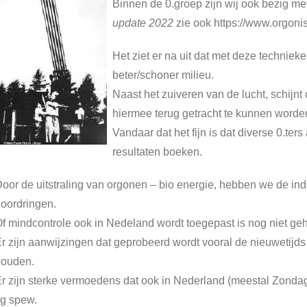
Binnen de 0.groep zijn wij ook bezig m
update 2022
zie ook https://www.orgoni
Het ziet er na uit dat met deze technie
beter/schoner milieu.
Naast het zuiveren van de lucht, schijnt 
hiermee terug getracht te kunnen worde
Vandaar dat het fijn is dat diverse 0.ter
resultaten boeken.
oor de uitstraling van orgonen – bio energie, hebben we de ind
oordringen.
f mindcontrole ook in Nedeland wordt toegepast is nog niet gehe
r zijn aanwijzingen dat geprobeerd wordt vooral de nieuwetijd
houden.
r zijn sterke vermoedens dat ook in Nederland (meestal Zonda
g spew.