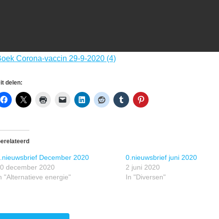
oek Corona-vaccin 29-9-2020 (4)
it delen:
erelateerd
.nieuwsbrief December 2020
0.nieuwsbrief juni 2020
0 december 2020
2 juni 2020
n "Alternatieve energie"
In "Diversen"