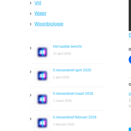
Vril
Water
Woonbiologie
B
Het laatste bericht
D
23 april 2026
0.nieuwsbrief april 2026
1 april 2026
G
0.nieuwsbrief maart 2026
0
1
1 maart 2026
I
0.nieuwsbrief februari 2026
1 februari 2026