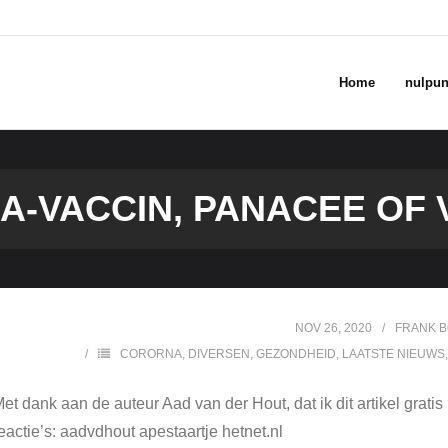
Home
nulpun
A-VACCIN, PANACEE OF 
NOV 26, 2020
FRANK 
CORORNA
,
DIVERSEN
,
GEZONDHEID
,
LAATSTE NIEUWS
et dank aan de auteur Aad van der Hout, dat ik dit artikel gratis
eactie’s: aadvdhout apestaartje hetnet.nl