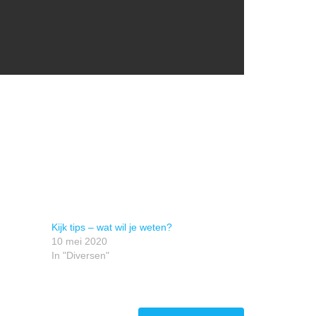
Kijk tips – wat wil je weten?
10 mei 2020
In "Diversen"