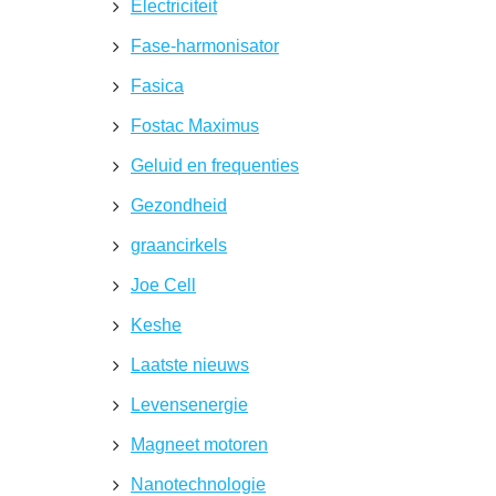
Electriciteit
Fase-harmonisator
Fasica
Fostac Maximus
Geluid en frequenties
Gezondheid
graancirkels
Joe Cell
Keshe
Laatste nieuws
Levensenergie
Magneet motoren
Nanotechnologie