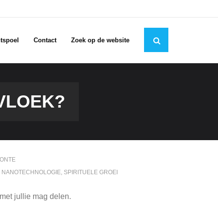
tspoel
Contact
Zoek op de website
VLOEK?
BONTE
,
NANOTECHNOLOGIE
,
SPIRITUELE GROEI
 met jullie mag delen.