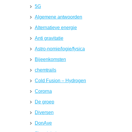
5G
Algemene antwoorden
Alternatieve energie
Anti gravitatie
Astro-nomie/logie/fysica
Bijeenkomsten
chemtrails
Cold Fusion – Hydrogen
Cororna
De groep
Diversen
DonAve