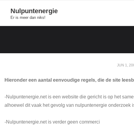
Skip
Nulpuntenergie
to
Er is meer dan niks!
content
JUN 1, 20
Hieronder een aantal eenvoudige regels, die de site lees
-Nulpuntenergie.net is een website die gericht is op het sa
alhoewel dit vaak het gevolg van nulpuntenergie onderzoek is.
-Nulpuntenergie.net is verder geen commerci