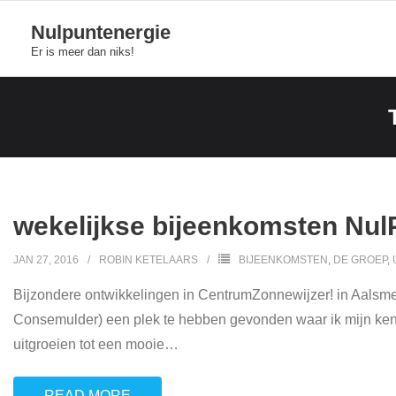
Skip
Nulpuntenergie
to
Er is meer dan niks!
content
wekelijkse bijeenkomsten Nu
JAN 27, 2016
ROBIN KETELAARS
BIJEENKOMSTEN
,
DE GROEP
,
Bijzondere ontwikkelingen in CentrumZonnewijzer! in Aalsme
Consemulder) een plek te hebben gevonden waar ik mijn kenn
uitgroeien tot een mooie
…
READ MORE