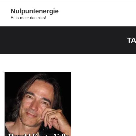
Skip
Nulpuntenergie
to
Er is meer dan niks!
content
T