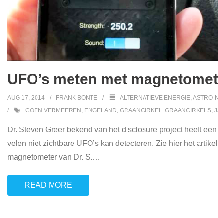
UFO’s meten met magnetomet
AUG 17, 2014
FRANK BONTE
ALTERNATIEVE ENERGIE
,
ASTRO-N
COEN VERMEEREN
,
ENGELAND
,
GRAANCIRKEL
,
GRAANCIRKELS
,
J
Dr. Steven Greer bekend van het disclosure project heeft ee
velen niet zichtbare UFO’s kan detecteren. Zie hier het artike
magnetometer van Dr. S.
…
READ MORE