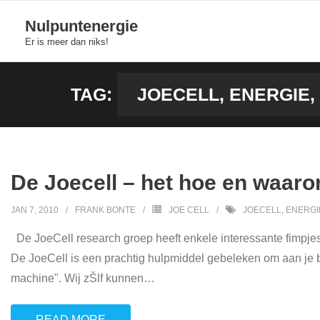
Skip
Nulpuntenergie
to
Er is meer dan niks!
content
TAG:
JOECELL, ENERGIE,
De Joecell – het hoe en waaro
JAN 7, 2010
FRANK BONTE
JOE CELL
JOECELL, ENERGI
De JoeCell research groep heeft enkele interessante fimpjes
De JoeCell is een prachtig hulpmiddel gebeleken om aan je be
machine". Wij zŠlf kunnen
…
READ MORE