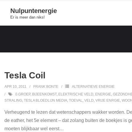
Skip
Nulpuntenergie
to
Er is meer dan niks!
content
Tesla Coil
APR 10, 2011
FRANK BONTE
ALTERNATIEVE ENERGIE
0.GROEP
,
BIJEENKOMST
,
ELEKTRISCHE VELD
,
ENERGIE
,
GEZONDHE
STRALING
,
TESLA BLOEDLIJN MEDIA
,
TOEVAL
,
VELD
,
VRIJE ENRGIE
,
WOON
Verheugend te lezen dat wetenschappers wakker worden. De grot
de eather, het 5e element – dat zolang buiten de boekjes is
moeten blijkbaar wel eerst
…