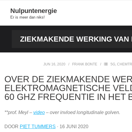
Skip
Nulpuntenergie
to
Er is meer dan niks!
content
ZIEKMAKENDE WERKING VAN 
JUN 16, 2020
FRANK BONTE
5G
,
CHEMTR
OVER DE ZIEKMAKENDE WERK
ELEKTROMAGNETISCHE VELDE
60 GHZ FREQUENTIE IN HET
**prof. Meyl –
video
– over invloed longitudinale golven.
DOOR
PIET TUMMERS
·
16 JUNI 2020