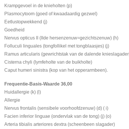
Krampgevoel in de knieholten (p)
Plasmocytoom (goed of kwaadaardig gezwel)
Eetlustopwekkend (j)
Goedheid
Nervus opticus II (IIde hersenzenuw=gezichtszenuw) (h)
Folluculi linguales (tongfollikel met tongblaasjes) (j)
Ramus articularis (gewrichtstak van de dalende knieslagader
Cisterna chyli (lymfeholte van de buikholte)
Caput humeri sinistra (kop van het opperarmbeen).
Frequentie-Basis-Waarde 36,00
Huidallergie (k) (l)
Allergie
Nervus frontalis (sensibele voorhoofdzenuw) (d) ( i)
Facien inferior linguae (ondervlak van de tong) (j) (o)
Arteria tibialis arteriores dextra (scheenbeen slagader)