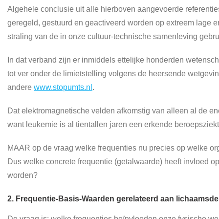
Algehele conclusie uit alle hierboven aangevoerde referentie
geregeld, gestuurd en geactiveerd worden op extreem lage en
straling van de in onze cultuur-technische samenleving gebrui
In dat verband zijn er inmiddels ettelijke honderden wetens
tot ver onder de limietstelling volgens de heersende wetgev
andere
www.stopumts.nl
.
Dat elektromagnetische velden afkomstig van alleen al de e
want leukemie is al tientallen jaren een erkende beroepsziekt
MAAR op de vraag welke frequenties nu precies op welke or
Dus welke concrete frequentie (getalwaarde) heeft invloed 
worden?
2. Frequentie-Basis-Waarden gerelateerd aan lichaamsde
De vraag is: welke frequenties beïnvloeden onze fysische wer