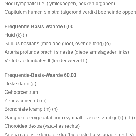
Nodi lymphatici ilei (lymfeknopen, bekken-organen)
Capitulum humeri sinistra (afgerond verdikt beeneinde opper
Frequentie-Basis-Waarde 6,00
Huid (k) (l)
Suluus basilaris (mediane groef, over de tong) (o)
Arteria profunda brachii sinestra (diepe armslagader links)
Vertebrae lumbales II (lendenwervel II)
Frequentie-Basis-Waarde 60.00
Dikke darm (g)
Gehoorcentrum
Zenuwpijnen (d) ( i)
Bronchiale kramp (m) (n)
Ganglion pterygopalatinum (sympath. vezels v. dit ggl) (f) (h) (i) 
Choroidea dextra (vaatvlies rechts)
Arteria carotis externa dextra (buitenste halsslagader rechts)