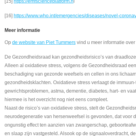
[15]
https://emfscienceplatform.n
l
[16]
https://www.who.int/emergencies/diseases/novel-corona
Meer informatie
Op
de website van Piet Tummers
vind u meer informatie over
De Gezondheidsraad kan gezondheidsrisico’s van draadloze
Alleen al oxidatieve stress, volgens de Gezondheidsraad ee
beschadiging van gezonde weefsels en cellen in ons lichaam
gezondheidsklachten. Oxidatieve stress verlaagt de immuun-
gewrichtsproblemen, astma, dementie, diabetes, hart- en va
hiermee is het overzicht nog niet eens compleet.
Naast de risico’s van oxidatieve stress, stelt de Gezondheids
neurodegeneratie van hersenweefsel is gevonden, dat voor d
ongunstig effect ten aanzien van zwangerschap, geboorteafwi
en slaap zijn vastgesteld. Alsook op de signaaloverdracht, de 