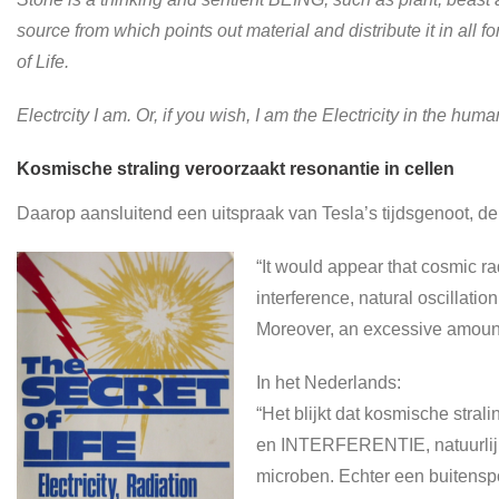
source from which points out material and distribute it in all f
of Life.
Electrcity I am. Or, if you wish, I am the Electricity in the huma
Kosmische straling veroorzaakt resonantie in cellen
Daarop aansluitend een uitspraak van Tesla’s tijdsgenoot, d
“It would appear that cosmic rad
interference, natural oscillatio
Moreover, an excessive amount 
In het Nederlands:
“Het blijkt dat kosmische stra
en INTERFERENTIE, natuurlijke
microben. Echter een buitensp