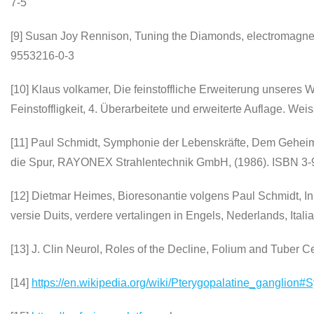
7-5
[9] Susan Joy Rennison, Tuning the Diamonds, electromagneti
9553216-0-3
[10] Klaus volkamer, Die feinstoffliche Erweiterung unseres
Feinstoffligkeit, 4. Überarbeitete und erweiterte Auflage. W
[11] Paul Schmidt, Symphonie der Lebenskräfte, Dem Geheim
die Spur, RAYONEX Strahlentechnik GmbH, (1986). ISBN 3
[12] Dietmar Heimes, Bioresonantie volgens Paul Schmidt, In
versie Duits, verdere vertalingen in Engels, Nederlands, Ital
[13] J. Clin Neurol, Roles of the Decline, Folium and Tuber C
[14]
https://en.wikipedia.org/wiki/Pterygopalatine_ganglion#