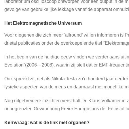
laboratorium oscilloscoop ontworpen voor een output in de mill
gevolge van gebruikelijke lekkage vanaf de apparaat omhuizi
Het Elektromagnetische Universum
Voor diegenen die zich meer ‘allround’ willen informeren is 
drietal publicaties onder de overkoepelende titel “Elektromagne
In het begin van de huidige eeuw vinden we verder aansluiti
Evolution”(2006 – 2008), waarin zij stelt dat er EMF-frequent
Ook spreekt zij, net als Nikola Tesla zo’n honderd jaar eerde
fysieke aspecten van de mens en daarnaast met mogelijke me
Nog uitgebreidere inzichten verschaft Dr. Klaus Volkamer in z
unbegrenzten Gewinnnung Freier Energie aus der Feinstofflic
Kernvraag: wat is de link met organen?