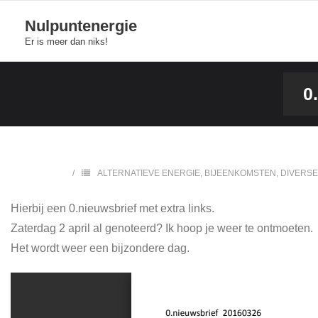
Skip
Nulpuntenergie
to
Er is meer dan niks!
content
0
ALTERNATIEVE ENERGIE
,
BIJEENKOMSTEN
,
DIVERS
Hierbij een 0.nieuwsbrief met extra links.
Zaterdag 2 april al genoteerd? Ik hoop je weer te ontmoeten.
Het wordt weer een bijzondere dag.