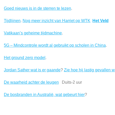
Goed nieuws is in de sterren te lezen
.
Tijdlijnen
.
Nog meer inzicht van Harriet op WTK
Het Veld
Vatikaan’s geheime tijdmachine
.
5G – Mindcontrole wordt al gebruikt op scholen in China
.
Het ground zero model
.
Jordan Sather wat is er gaande
?
Zie hoe hij lastig gevallen w
De waarheid achter de leugen
Duits-2 uur
De bosbranden in Australië, wat gebeurt hier
?