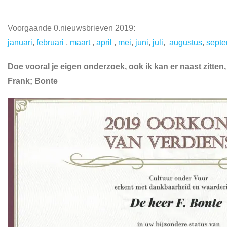
Voorgaande 0.nieuwsbrieven 2019:
januari
,
februari
,
maart
,
april
,
mei
,
juni
,
juli
,
augustus
,
sept
Doe vooral je eigen onderzoek, ook ik kan er naast zitten,
Frank; Bonte