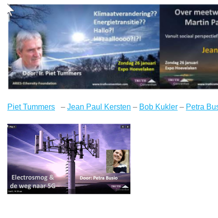
Piet Tummers
–
Jean Paul Kersten
–
Bob Kukler
–
Petra Bu