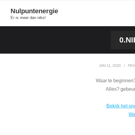
Skip
Nulpuntenergie
to
Er is meer dan niks!
content
0.N
JAN 11, 2020
FRA
Waar te beginnen?
Alles? gebeur
Bekijk het on
Wa