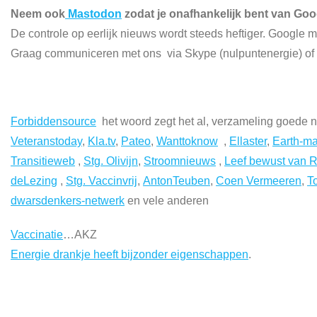
Neem ook
Mastodon
zodat je onafhankelijk bent van Goo
De controle op eerlijk nieuws wordt steeds heftiger. Google m
Graag communiceren met ons via Skype (nulpuntenergie) o
Forbiddensource
het woord zegt het al, verzameling goede 
Veteranstoday
,
Kla.tv
,
Pateo
,
Wanttoknow
,
Ellaster
,
Earth-ma
Transitieweb
,
Stg. Olivijn
,
Stroomnieuws
,
Leef bewust van 
deLezing
,
Stg. Vaccinvrij
,
AntonTeuben
,
Coen Vermeeren
,
T
dwarsdenkers-netwerk
en vele anderen
Vaccinatie
…AKZ
Energie drankje heeft bijzonder eigenschappen
.