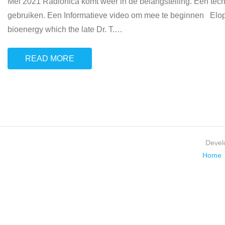
Mei 2021 Radionica komt weer in de belangstelling. Een tec
gebruiken. Een Informatieve video om mee te beginnen Eloptic
bioenergy which the late Dr. T.
…
READ MORE
Devel
Home