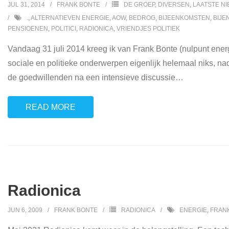
JUL 31, 2014
FRANK BONTE
DE GROEP
,
DIVERSEN
,
LAATSTE N
.
,
ALTERNATIEVEN ENERGIE
,
AOW
,
BEDROG
,
BIJEENKOMSTEN
,
BIJE
PENSIOENEN
,
POLITICI
,
RADIONICA
,
VRIENDJES POLITIEK
Vandaag 31 juli 2014 kreeg ik van Frank Bonte (nulpunt energ
sociale en politieke onderwerpen eigenlijk helemaal niks, n
de goedwillenden na een intensieve discussie
…
READ MORE
Radionica
JUN 6, 2009
FRANK BONTE
RADIONICA
ENERGIE
,
FRAN