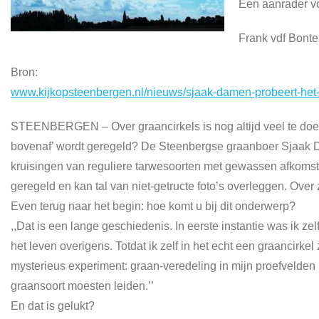
Een aanrader voo
Frank vdf Bonte
Bron:
www.kijkopsteenbergen.nl/nieuws/sjaak-damen-probeert-het-o
STEENBERGEN – Over graancirkels is nog altijd veel te doen
bovenaf’ wordt geregeld? De Steenbergse graanboer Sjaak Da
kruisingen van reguliere tarwesoorten met gewassen afkomsti
geregeld en kan tal van niet-getructe foto’s overleggen. Over
Even terug naar het begin: hoe komt u bij dit onderwerp?
,,Dat is een lange geschiedenis. In eerste instantie was ik ze
het leven overigens. Totdat ik zelf in het echt een graancirk
mysterieus experiment: graan-veredeling in mijn proefvelden
graansoort moesten leiden.’’
En dat is gelukt?