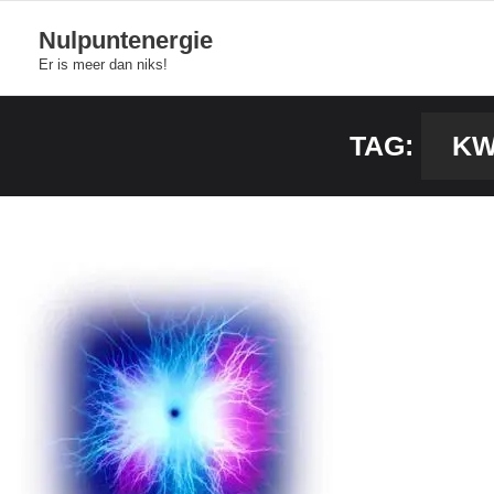
Skip
Nulpuntenergie
to
Er is meer dan niks!
content
TAG:
KW