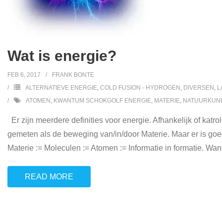
Wat is energie?
FEB 6, 2017
FRANK BONTE
ALTERNATIEVE ENERGIE
,
COLD FUSION - HYDROGEN
,
DIVERSEN
,
L
ATOMEN
,
KWANTUM SCHOKGOLF ENERGIE
,
MATERIE
,
NATUURKUN
Er zijn meerdere definities voor energie. Afhankelijk of kat
gemeten als de beweging van/in/door Materie. Maar er is go
Materie := Moleculen := Atomen := Informatie in formatie. Wan
READ MORE