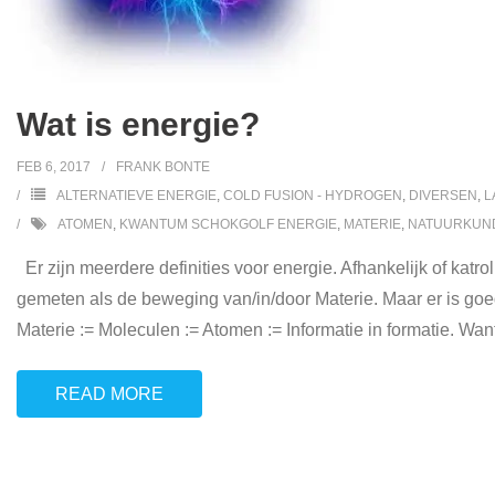
Wat is energie?
FEB 6, 2017
FRANK BONTE
ALTERNATIEVE ENERGIE
,
COLD FUSION - HYDROGEN
,
DIVERSEN
,
L
ATOMEN
,
KWANTUM SCHOKGOLF ENERGIE
,
MATERIE
,
NATUURKUN
Er zijn meerdere definities voor energie. Afhankelijk of kat
gemeten als de beweging van/in/door Materie. Maar er is go
Materie := Moleculen := Atomen := Informatie in formatie. Wan
READ MORE