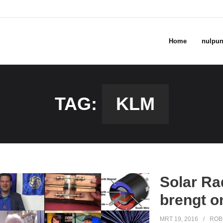
Home
nulpun
TAG:
KLM
Solar Ra
brengt o
MRT 19, 2016
ROB