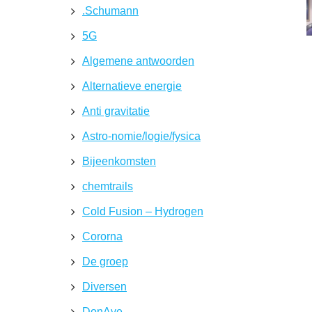
.Schumann
5G
Algemene antwoorden
Alternatieve energie
Anti gravitatie
Astro-nomie/logie/fysica
Bijeenkomsten
chemtrails
Cold Fusion – Hydrogen
Cororna
De groep
Diversen
DonAve