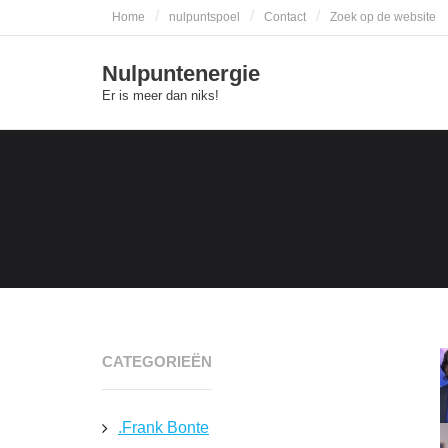
Skip
Home
nulpuntspoel
Contact
Zoek op de website
to
content
Nulpuntenergie
Er is meer dan niks!
CATEGORIEËN
.Frank Bonte