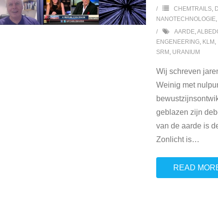
CHEMTRAILS
,
NANOTECHNOLOGIE
AARDE
,
ALBED
ENGENEERING
,
KLM
,
SRM
,
URANIUM
Wij schreven jaren
Weinig met nulpun
bewustzijnsontwik
geblazen zijn deb
van de aarde is de
Zonlicht is
…
READ MOR