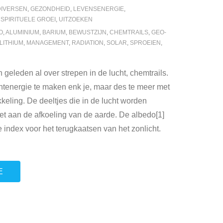
DIVERSEN
,
GEZONDHEID
,
LEVENSENERGIE
,
,
SPIRITUELE GROEI
,
UITZOEKEN
O
,
ALUMINIUM
,
BARIUM
,
BEWUSTZIJN
,
CHEMTRAILS
,
GEO-
LITHIUM
,
MANAGEMENT
,
RADIATION
,
SOLAR
,
SPROEIEN
,
 geleden al over strepen in de lucht, chemtrails.
tenergie te maken enk je, maar des te meer met
keling. De deeltjes die in de lucht worden
et aan de afkoeling van de aarde. De albedo[1]
 index voor het terugkaatsen van het zonlicht.
E