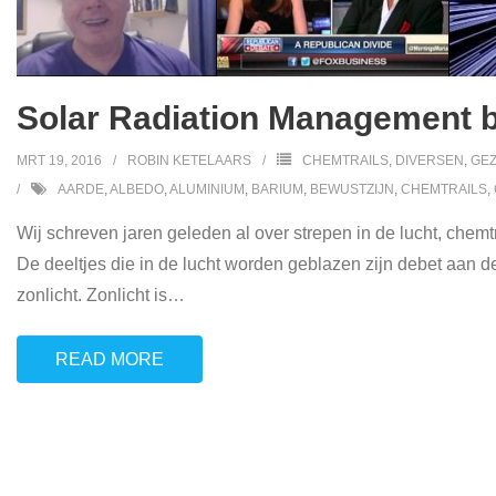
Solar Radiation Management b
MRT 19, 2016
ROBIN KETELAARS
CHEMTRAILS
,
DIVERSEN
,
GE
AARDE
,
ALBEDO
,
ALUMINIUM
,
BARIUM
,
BEWUSTZIJN
,
CHEMTRAILS
,
Wij schreven jaren geleden al over strepen in de lucht, chem
De deeltjes die in de lucht worden geblazen zijn debet aan d
zonlicht. Zonlicht is
…
READ MORE