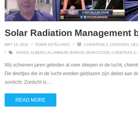
Solar Radiation Management b
MRT 19, 2016
ROBIN KETELAARS
CHEMTRAILS
,
DIVERSEN
,
GE
AARDE
,
ALBEDO
,
ALUMINIUM
,
BARIUM
,
BEWUSTZIJN
,
CHEMTRAILS
,
Wij schreven jaren geleden al over strepen in de lucht, chem
De deeltjes die in de lucht worden geblazen zijn debet aan d
zonlicht. Zonlicht is
…
READ MORE